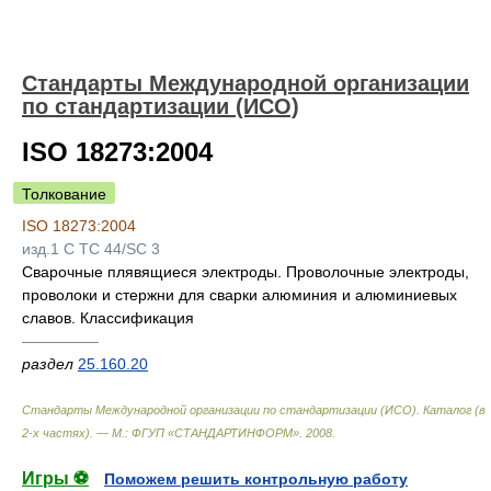
Стандарты Международной организации
по стандартизации (ИСО)
ISO 18273:2004
Толкование
ISO 18273:2004
изд.1 C TC 44/SC 3
Сварочные плявящиеся электроды. Проволочные электроды,
проволоки и стержни для сварки алюминия и алюминиевых
славов. Классификация
—————
раздел
25.160.20
Стандарты Международной организации по стандартизации (ИСО). Каталог (в
2-х частях). — М.: ФГУП «СТАНДАРТИНФОРМ»
.
2008
.
Игры ⚽
Поможем решить контрольную работу